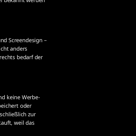
 und Screendesign –
icht anders
echts bedarf der
und keine Werbe-
eichert oder
chließlich zur
uft, weil das