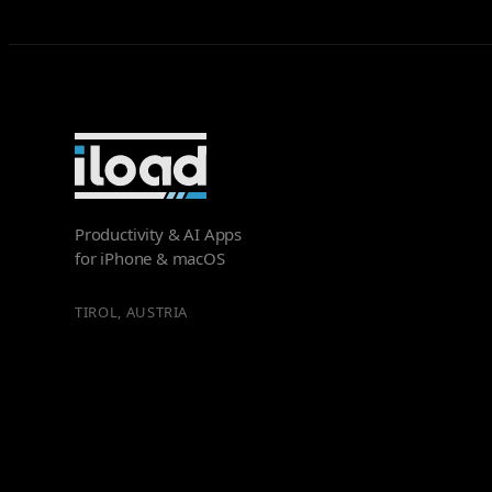
Productivity & AI Apps
for iPhone & macOS
TIROL, AUSTRIA